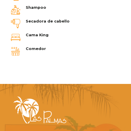
Shampoo
Secadora de cabello
Cama King
Comedor