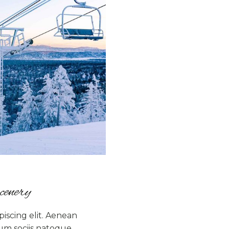
cenery
iscing elit. Aenean
um sociis natoque