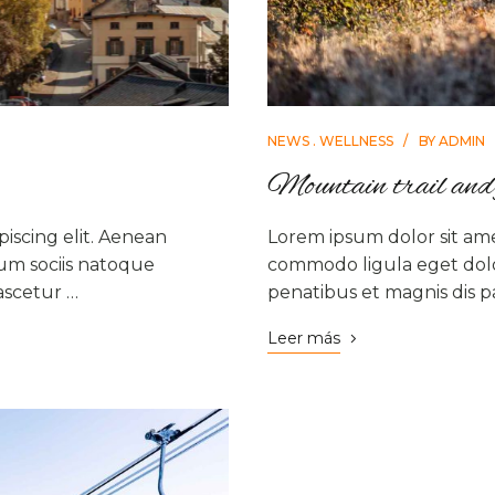
NEWS
WELLNESS
BY
ADMIN
Mountain trail and f
iscing elit. Aenean
Lorem ipsum dolor sit ame
um sociis natoque
commodo ligula eget dolo
ascetur …
penatibus et magnis dis p
Leer más