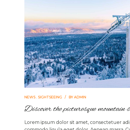
NEWS
SIGHTSEEING
BY
ADMIN
Discover the picturesque mountain s
Lorem ipsum dolor sit amet, consectetuer adip
commodo ligula eget dolor. Aenean massa. C