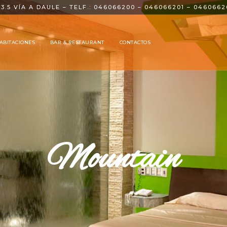
3.5 VÍA A DAULE
– TELF.: 046066200 – 046066201 – 0460662
ABITACIONES
BAR & RESTAURANT
CONTACTOS
Mountain