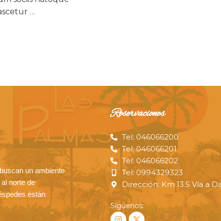
ascetur …
Reservaciones
Tel: 046066200
Tel: 046066201
Tel: 046066202
e buscan un ambiente
Tel: 0994329323
al norte de
Dirección: Km 13.5 Vía a D
uéspedes están
Síguenos: